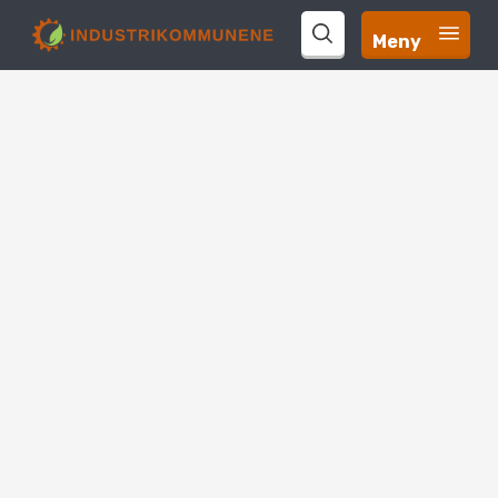
Meny 
search